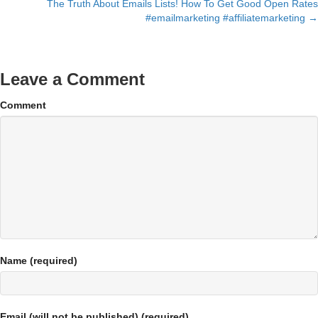
The Truth About Emails Lists! How To Get Good Open Rates
navigation
#emailmarketing #affiliatemarketing →
Leave a Comment
Comment
Name (required)
Email (will not be published) (required)