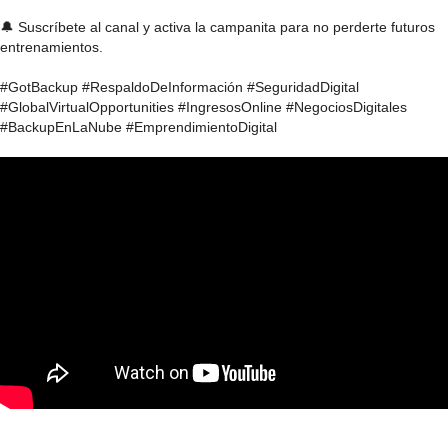
🔔 Suscríbete al canal y activa la campanita para no perderte futuros
entrenamientos.
#GotBackup #RespaldoDeInformación #SeguridadDigital
#GlobalVirtualOpportunities #IngresosOnline #NegociosDigitales
#BackupEnLaNube #EmprendimientoDigital